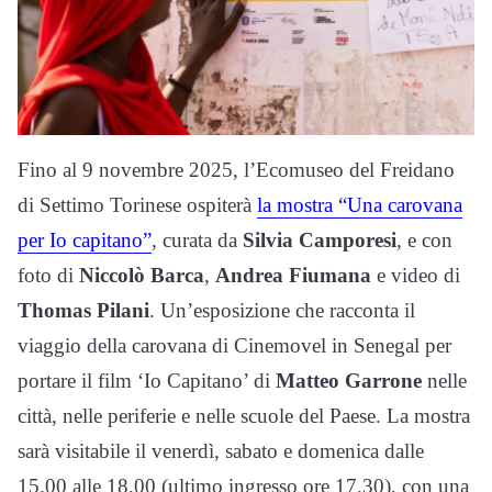
Fino al 9 novembre 2025, l’Ecomuseo del Freidano
di Settimo Torinese ospiterà
la mostra “Una carovana
per Io capitano”
, curata da
Silvia Camporesi
, e con
foto di
Niccolò Barca
,
Andrea Fiumana
e video di
Thomas Pilani
. Un’esposizione che racconta il
viaggio della carovana di Cinemovel in Senegal per
portare il film ‘Io Capitano’ di
Matteo Garrone
nelle
città, nelle periferie e nelle scuole del Paese. La mostra
sarà visitabile il venerdì, sabato e domenica dalle
15.00 alle 18.00 (ultimo ingresso ore 17.30), con una