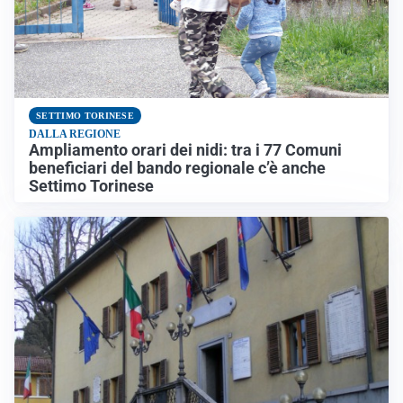
SETTIMO TORINESE
DALLA REGIONE
Ampliamento orari dei nidi: tra i 77 Comuni
beneficiari del bando regionale c’è anche
Settimo Torinese