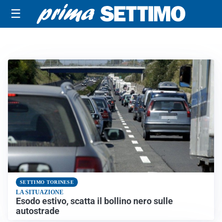
☰
SETTIMO TORINESE
LA SITUAZIONE
Esodo estivo, scatta il bollino nero sulle
autostrade