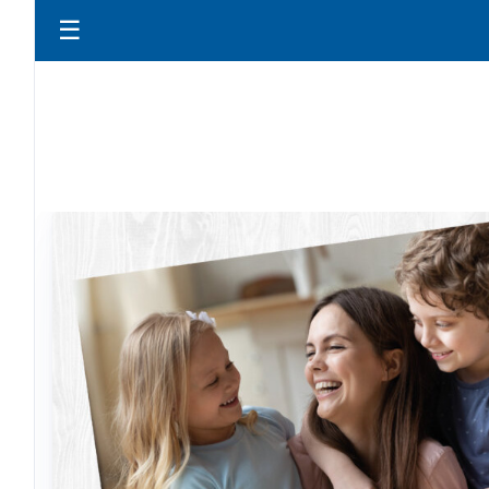
☰
TANT