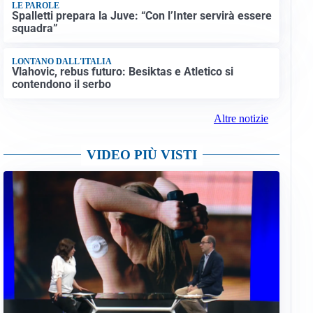
LE PAROLE
Spalletti prepara la Juve: “Con l’Inter servirà essere
squadra”
LONTANO DALL'ITALIA
Vlahovic, rebus futuro: Besiktas e Atletico si
contendono il serbo
Altre notizie
VIDEO PIÙ VISTI