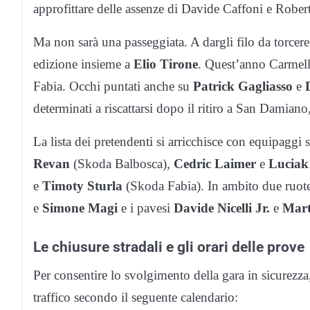
approfittare delle assenze di Davide Caffoni e Rober
Ma non sarà una passeggiata. A dargli filo da torcere 
edizione insieme a
Elio Tirone
. Quest’anno Carmel
Fabia. Occhi puntati anche su
Patrick Gagliasso
e
determinati a riscattarsi dopo il ritiro a San Damiano,
La lista dei pretendenti si arricchisce con equipaggi st
Revan
(Skoda Balbosca),
Cedric Laimer
e
Luciak
e
Timoty Sturla
(Skoda Fabia). In ambito due ruote 
e
Simone Magi
e i pavesi
Davide Nicelli Jr.
e
Mart
Le chiusure stradali e gli orari delle prove
Per consentire lo svolgimento della gara in sicurezza,
traffico secondo il seguente calendario: