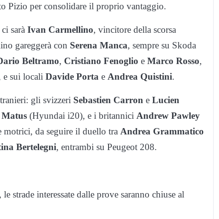
to Pizio per consolidare il proprio vantaggio.
ci sarà
Ivan Carmellino
, vincitore della scorsa
lino gareggerà con
Serena Manca
, sempre su Skoda
Dario Beltramo
,
Cristiano Fenoglio
e
Marco Rosso
,
 e sui locali
Davide Porta
e
Andrea Quistini
.
ranieri: gli svizzeri
Sebastien Carron
e
Lucien
 Matus
(Hyundai i20), e i britannici
Andrew Pawley
motrici, da seguire il duello tra
Andrea Grammatico
ina Bertelegni
, entrambi su Peugeot 208.
 le strade interessate dalle prove saranno chiuse al