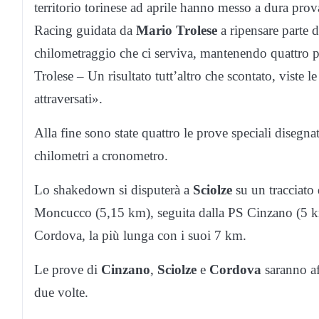
territorio torinese ad aprile hanno messo a dura pro
Racing guidata da
Mario Trolese
a ripensare parte d
chilometraggio che ci serviva, mantenendo quattro pr
Trolese – Un risultato tutt’altro che scontato, viste l
attraversati».
Alla fine sono state quattro le prove speciali disegn
chilometri a cronometro.
Lo shakedown si disputerà a
Sciolze
su un tracciato 
Moncucco (5,15 km), seguita dalla PS Cinzano (5 km
Cordova, la più lunga con i suoi 7 km.
Le prove di
Cinzano
,
Sciolze
e
Cordova
saranno af
due volte.