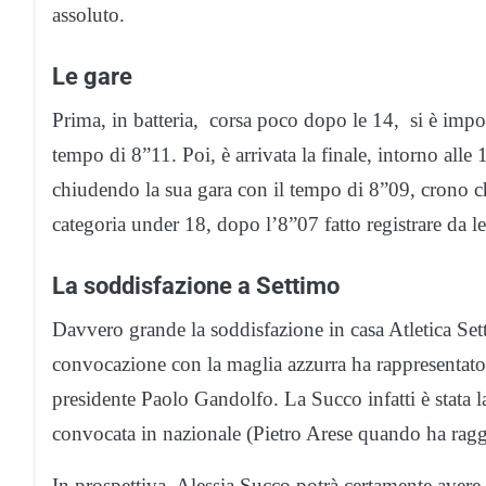
assoluto.
Le gare
Prima, in batteria, corsa poco dopo le 14, si è impos
tempo di 8”11. Poi, è arrivata la finale, intorno alle
chiudendo la sua gara con il tempo di 8”09, crono c
categoria under 18, dopo l’8”07 fatto registrare da lei 
La soddisfazione a Settimo
Davvero grande la soddisfazione in casa Atletica Setti
convocazione con la maglia azzurra ha rappresentato 
presidente Paolo Gandolfo. La Succo infatti è stata la
convocata in nazionale (Pietro Arese quando ha raggiu
In prospettiva, Alessia Succo potrà certamente avere