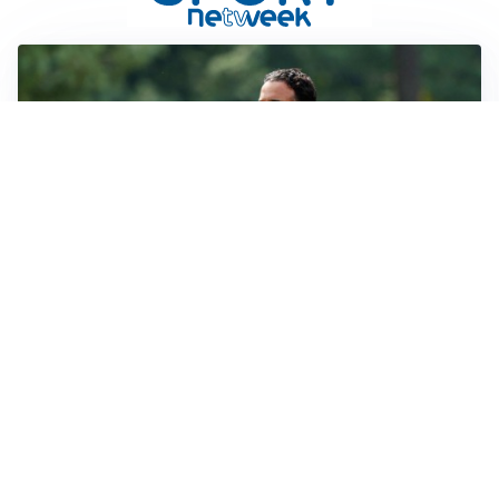
LE PAROLE
Milan, Amorim: “Sapevamo delle difficoltà, faremo
delle scelte”
LE PAROLE
Juventus, Spalletti soddisfatto: “I nuovi? Li ho visti
molto bene”