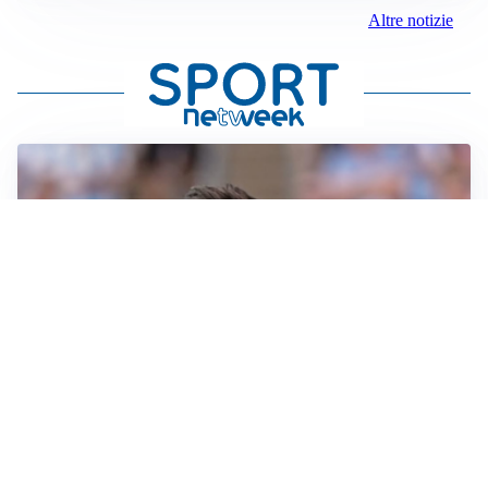
Altre notizie
IL NOME NUOVO
Napoli, Musso resta un’opzione per la porta