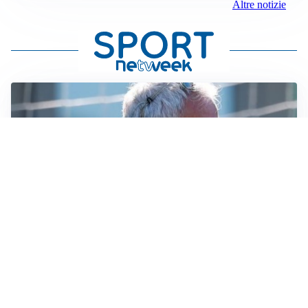
Altre notizie
LA NOVITÀ
Le regole di Mourinho al Real