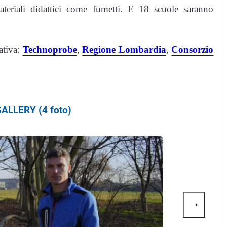
materiali didattici come fumetti. E 18 scuole saranno
ativa:
Technoprobe
,
Regione Lombardia
,
Consorzio
ALLERY (4 foto)
→