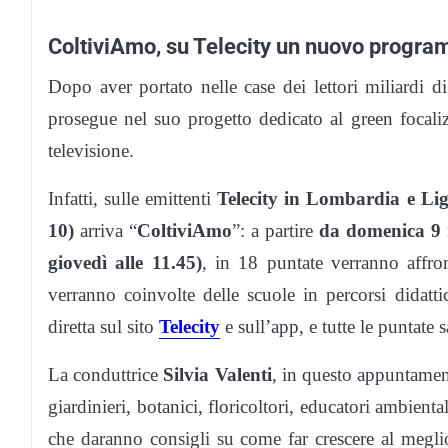
ColtiviAmo, su Telecity un nuovo progr
Dopo aver portato nelle case dei lettori miliardi di
prosegue nel suo progetto dedicato al green focal
televisione.
Infatti, sulle emittenti
Telecity in Lombardia e Lig
10)
arriva “
ColtiviAmo
”: a partire
da domenica 9 ma
giovedì alle 11.45)
, in 18 puntate verranno affron
verranno coinvolte delle scuole in percorsi didatti
diretta sul sito
Telecity
e sull’app, e tutte le puntate
La conduttrice
Silvia Valenti
, in questo appuntamen
giardinieri, botanici, floricoltori, educatori ambientali
che daranno consigli su come far crescere al meglio