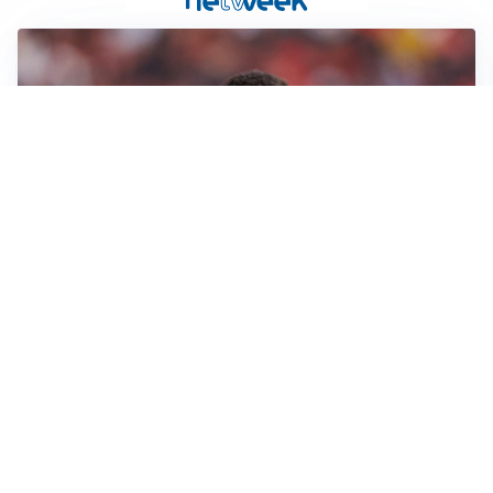
AFFARE IN CHIUSURA
Barcellona, colpo Rodri: battuto il Real Madrid
MOTIVATO
Douglas Luiz dice no all’Everton e punta sulla
Juventus
RIENTRO A RILENTO