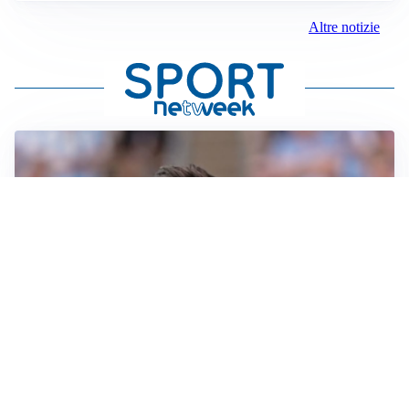
Altre notizie
IL NOME NUOVO
Napoli, Musso resta un’opzione per la porta