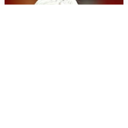
SERIE A
Roma, troppi gol subiti: Gasp deve lavorare in difesa
SERIE A
Milan, quanto lavoro per Amorim: il campo parla
chiaro
LE PAROLE
Milan, Amorim: “Sapevamo delle difficoltà, faremo
delle scelte”