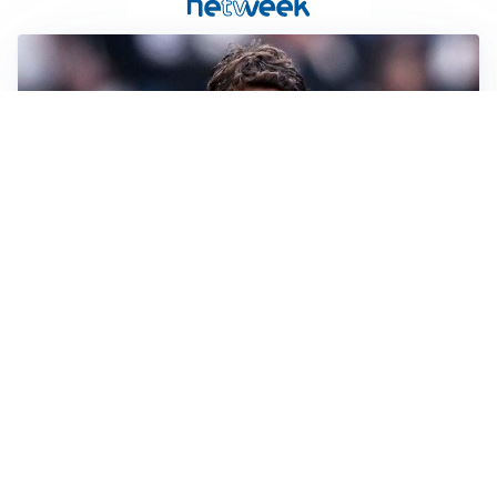
LA SVOLTA
Il Besiktas conferma: “Stiamo lavorando e parlando
con Vlahovic”
MERCATO JUVE
La Juve accelera per Suzuki e Lucumi, lo United apre