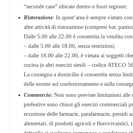
“seconde case” ubicate dentro e fuori regione;
Ristorazione
: In quest’area è sempre vietato con
altre attività di ristorazione (compresi bar, pasticc
Dalle 5.00 alle 22.00 è consentita la vendita co
– dalle 5.00 alle 18.00, senza restrizioni;
– dalle 18.00 alle 22.00, è vietata ai soggetti c
cucina (e altri esercizi simili – codice ATECO 56
La consegna a domicilio è consentita senza limi
delle norme sul confezionamento e sulla consegn
Commercio:
Non sono previste limitazioni alle c
prefestive sono chiusi gli esercizi commerciali pr
eccezione delle farmacie, parafarmacie, presidi sa
alimentari, di prodotti agricoli e florovivaistici, 
dettaglio si svolgono comunque a condizione che s