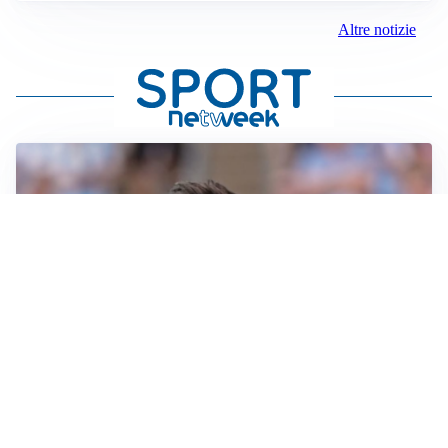
Altre notizie
IL NOME NUOVO
Napoli, Musso resta un’opzione per la porta