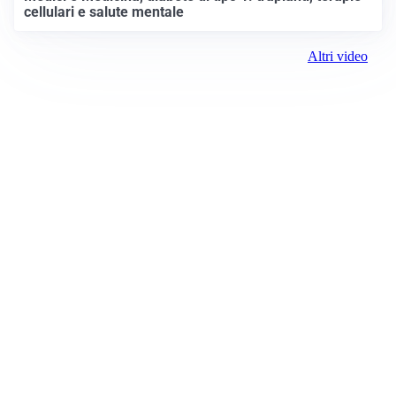
cellulari e salute mentale
Altri video
Prima Settimo
Registrazione tribunale:
Ivrea 2998/2021 11/25/2021
ROC:
15381
Direttore responsabile:
Piera Savio