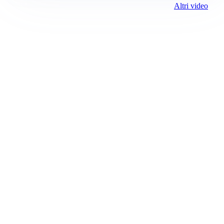
Altri video
Prima Settimo
Registrazione tribunale:
Ivrea 2998/2021 11/25/2021
ROC:
15381
Direttore responsabile:
Piera Savio
Editore:
Media (iN) Srl