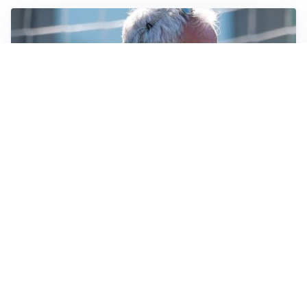
LA NOVITÀ
Le regole di Mourinho al Real
MERCATO JUVE
La Juventus vuole Suzuki, ma il Psg è avanti
CALCIOMERCATO
Inter, Frattesi blocca il mercato nerazzurro: la
situazione