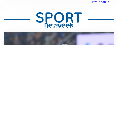
Altre notizie
L'INTRIGO
Frattesi-Juve, il mercato resta un gioco di incastri