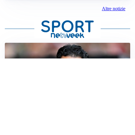
Altre notizie
AMICHEVOLI
Il Milan crolla contro il Chelsea: 3-0 e prima sconfitta