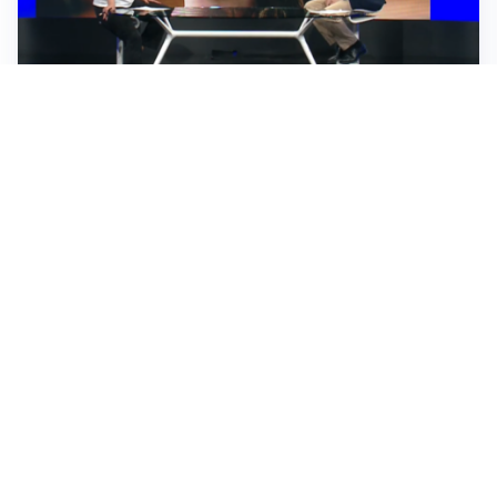
TELEVISIONE
Medici e Medicina, diabete di tipo 1: trapianti, terapie
cellulari e salute mentale
Altri video
IDEE E CONSIGLI