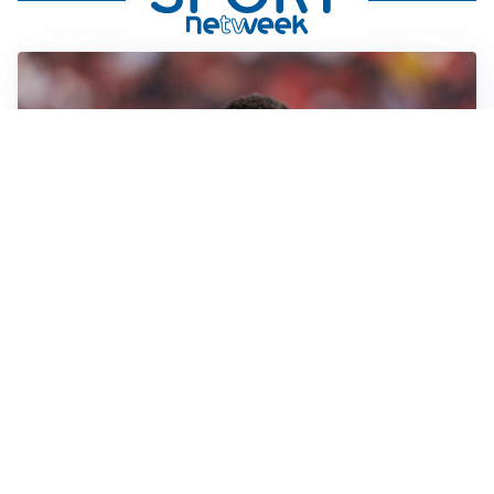
AFFARE IN CHIUSURA
Barcellona, colpo Rodri: battuto il Real Madrid
MOTIVATO
Douglas Luiz dice no all’Everton e punta sulla
Juventus