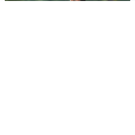
LE PAROLE
Milan, Amorim: “Sapevamo delle difficoltà, faremo
delle scelte”
LE PAROLE
Juventus, Spalletti soddisfatto: “I nuovi? Li ho visti
molto bene”
AMICHEVOLI
Il Milan crolla contro il Chelsea: 3-0 e prima sconfitta
per Amorim