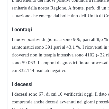
L’incremento dei nuovi positivi continua a rallentare 
sanitarie della nostra Regione. A fronte, però, di un
situazione che emerge dal bollettino dell’Unità di C
I contagi
I nuovi positivi di giornata sono 906, pari all’8,6 %
asintomatici sono 391,pari al 43,1 %. I ricoverati in t
ricoverati non in terapia intensiva sono 4102 (- 22 ri
sono 59.063. I tamponi diagnostici finora processati
cui 832.144 risultati negativi.
I decessi
I decessi sono 67, di cui 10 verificatisi oggi. Il d
comprende anche decessi avvenuti nei giorni precede