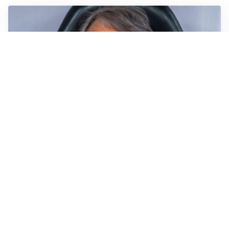
LA NUOVA ITALIA
Italia, ufficiale lo staff di Mancini: c’è anche Bonucci
I RITORNI
Inter, tornano Lautaro e Thuram: c’è anche Stones
OBIETTIVO CHE SI ALLONTANA
Inter-Romero, l’Atletico accelera: i nerazzurri restano
in attesa