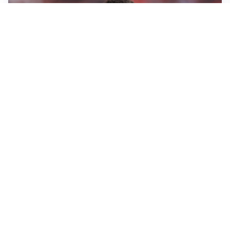
AFFARE IN CHIUSURA
Barcellona, colpo Rodri: battuto il Real Madrid
MOTIVATO
Douglas Luiz dice no all’Everton e punta sulla
Juventus
RIENTRO A RILENTO
Alcaraz, US Open lontano: la corsa contro il tempo
continua