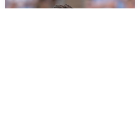
IL NOME NUOVO
Napoli, Musso resta un’opzione per la porta
TITOLARE IN CAMPIONATO
Inter, tocca a Pio Esposito: Chivu gli affida l’attacco
LE PAROLE
Spalletti prepara la Juve: “Con l’Inter servirà essere
squadra”