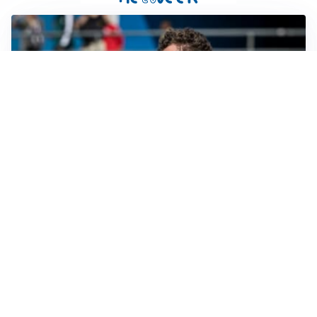
CALCIOMERCATO
Cagliari, il caso Esposito continua. Intanto arriva
Maldini
CALCIOMERCATO
Napoli, il solito Lukaku: non si presenta in ritiro, è
rottura