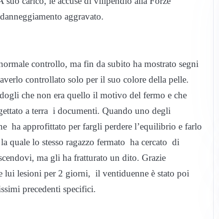
A suo carico, le accuse di vilipendio alla Forze
o e danneggiamento aggravato.
normale controllo, ma fin da subito ha mostrato segni
 averlo controllato solo per il suo colore della pelle.
ndogli che non era quello il motivo del fermo e che
a gettato a terra i documenti. Quando uno degli
ne ha approfittato per fargli perdere l’equilibrio e farlo
 la quale lo stesso ragazzo fermato ha cercato di
uscendovi, ma gli ha fratturato un dito. Grazie
 lui lesioni per 2 giorni, il ventiduenne è stato poi
simi precedenti specifici.