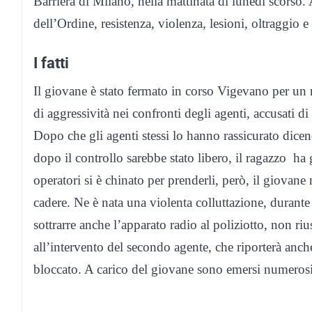
Barriera di Milano, nella mattinata di lunedì scorso. 
dell’Ordine, resistenza, violenza, lesioni, oltraggi
I fatti
Il giovane è stato fermato in corso Vigevano per un 
di aggressività nei confronti degli agenti, accusati di
Dopo che gli agenti stessi lo hanno rassicurato dice
dopo il controllo sarebbe stato libero, il ragazzo h
operatori si è chinato per prenderli, però, il giovane 
cadere. Ne è nata una violenta colluttazione, durante
sottrarre anche l’apparato radio al poliziotto, non ri
all’intervento del secondo agente, che riporterà anche
bloccato. A carico del giovane sono emersi numerosis