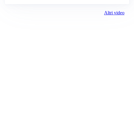
Altri video
Prima Settimo
Registrazione tribunale:
Ivrea 2998/2021 11/25/2021
ROC:
15381
Direttore responsabile:
Piera Savio
Editore: