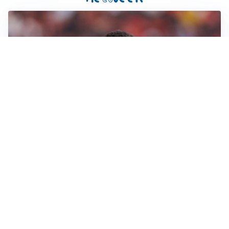
AFFARE IN CHIUSURA
Barcellona, colpo Rodri: battuto il Real Madrid
MOTIVATO
Douglas Luiz dice no all’Everton e punta sulla
Juventus
RIENTRO A RILENTO