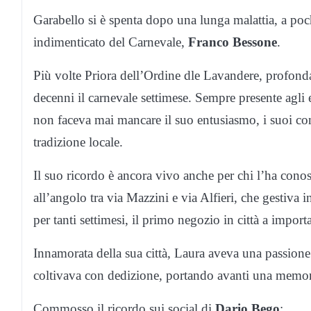
Garabello si è spenta dopo una lunga malattia, a poch
indimenticato del Carnevale,
Franco Bessone
.
Più volte Priora dell’Ordine dle Lavandere, profond
decenni il carnevale settimese. Sempre presente agli e
non faceva mai mancare il suo entusiasmo, i suoi consi
tradizione locale.
Il suo ricordo è ancora vivo anche per chi l’ha conosc
all’angolo tra via Mazzini e via Alfieri, che gestiva 
per tanti settimesi, il primo negozio in città a importa
Innamorata della sua città, Laura aveva una passione
coltivava con dedizione, portando avanti una memori
Commosso il ricordo sui social di
Dario Bego
: