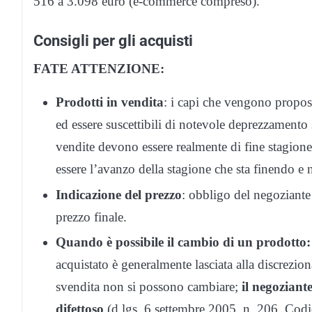
516 a 3.098 euro (e-commerce compreso).
Consigli per gli acquisti
FATE ATTENZIONE:
Prodotti in vendita
: i capi che vengono propos
ed essere suscettibili di notevole deprezzamento
vendite devono essere realmente di fine stagione
essere l’avanzo della stagione che sta finendo e
Indicazione del prezzo
: obbligo del negoziante 
prezzo finale.
Quando è possibile il cambio di un prodotto:
acquistato è generalmente lasciata alla discrezio
svendita non si possono cambiare;
il negoziante
difettoso
(d.lgs. 6 settembre 2005, n. 206, Codi