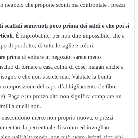
mo negozio che propone sconti ma confrontate i prezzi
i scaffali semivuoti poco prima dei saldi e che poi si
ticoli
. È improbabile, per non dire impossibile, che a
po di prodotto, di tutte le taglie e colori.
re prima di entrare in negozio: sarete meno
rischio di tornare a casa colmi di cose, magari anche a
isogno e che non userete mai. Valutate la bontà
 la composizione del capo d’abbigliamento (le fibre
che). Pagare un prezzo alto non significa comprare un
mili a quelli noti.
o nascondono merce non proprio nuova, o prezzi
 aumentare la percentuale di sconto ed invogliare
lvo nell’Alta moda, non può avere, infatti, ricarichi