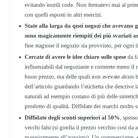
evitando inutili code. Non fermatevi mai al pri
con quelli esposti in altri esercizi.
State alla larga da quei negozi che avevano gl
sono magicamente riempiti dei più svariati ar
fine stagione il negozio sia provvisto, per ogni ti
Cercate di avere le idee chiare sulle spese
da fa
influenzabili dal negoziante e correrete meno il 
buon prezzo, ma delle quali non avevate alcun b
dell’articolo guardando l’etichetta che descrive
naturali ad esempio costano di più delle sinteti
prodotto di qualità. Diffidate dei marchi molto si
Diffidate degli sconti superiori al 50%
, spess
vecchi falsi (si gonfia il prezzo vecchio così da
maggiormente all’acquisto). Un commerciante, sa