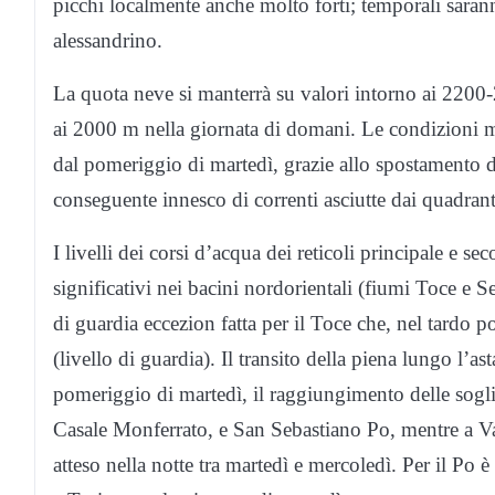
picchi localmente anche molto forti; temporali saran
alessandrino.
La quota neve si manterrà su valori intorno ai 2200-
ai 2000 m nella giornata di
domani
. Le condizioni 
dal pomeriggio di martedì, grazie allo spostamento de
conseguente innesco di correnti asciutte dai quadranti
I livelli dei corsi d’acqua dei reticoli principale e s
significativi nei bacini nordorientali (fiumi Toce e S
di guardia eccezion fatta per il Toce che, nel tardo 
(livello di guardia). Il transito della piena lungo l’as
pomeriggio di martedì, il raggiungimento delle soglie 
Casale Monferrato, e San Sebastiano Po, mentre a Val
atteso nella notte tra martedì e mercoledì. Per il Po 