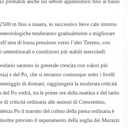
no probabili anche sul settore appenninico fino al basso
2500 m fino a stasera, in successivo lieve calo intorno
meteorologiche tenderanno gradualmente a migliorare
ll’area di bassa pressione verso l’alto Tirreno, con
 settentrionali e condizioni più stabili mercoledì.
econdario saranno in generale crescita con valori più
esia) e del Po, che si terranno comunque sotto i livelli
pomeriggio di domani, raggiungerà la moderata criticità
ta del Po vedrà, tra le prime ore della mattina e del tardo
di criticità ordinaria alle sezioni di Crescentino,
enza Po il transito del colmo della piena ordinaria è
è inoltre previsto il superamento della soglia dei Murazzi