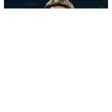
MERCATO JUVE
La Juventus vuole Suzuki, ma il Psg è avanti
CALCIOMERCATO
Inter, Frattesi blocca il mercato nerazzurro: la
situazione
SERIE A
Roma, troppi gol subiti: Gasp deve lavorare in difesa