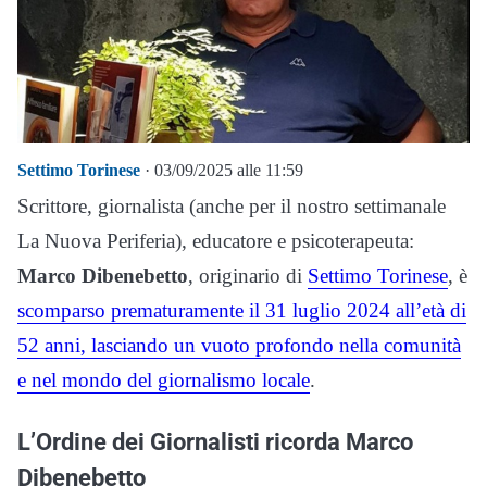
Settimo Torinese
· 03/09/2025 alle 11:59
Scrittore, giornalista (anche per il nostro settimanale
La Nuova Periferia), educatore e psicoterapeuta:
Marco Dibenebetto
, originario di
Settimo Torinese
, è
scomparso prematuramente il 31 luglio 2024 all’età di
52 anni, lasciando un vuoto profondo nella comunità
e nel mondo del giornalismo locale
.
L’Ordine dei Giornalisti ricorda Marco
Dibenebetto