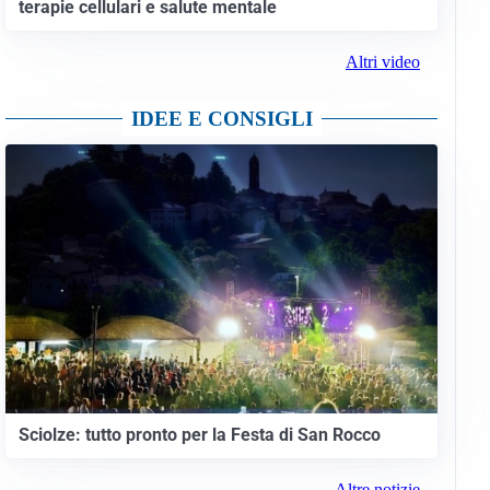
terapie cellulari e salute mentale
Altri video
IDEE E CONSIGLI
Sciolze: tutto pronto per la Festa di San Rocco
Altre notizie