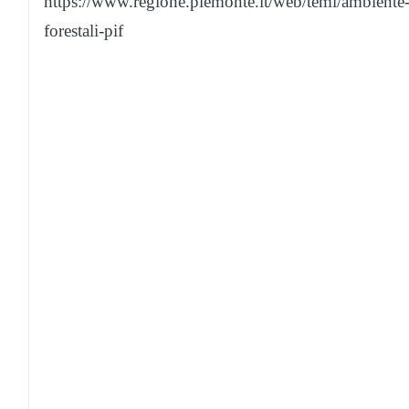
https://www.regione.piemonte.it/web/temi/ambiente-t
forestali-pif