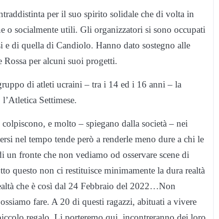
traddistinta per il suo spirito solidale che di volta in
he o socialmente utili. Gli organizzatori si sono occupati
i e di quella di Candiolo. Hanno dato sostegno alle
e Rossa per alcuni suoi progetti.
uppo di atleti ucraini – tra i 14 ed i 16 anni – la
 l’Atletica Settimese.
e colpiscono, e molto – spiegano dalla società – nei
ersi nel tempo tende però a renderle meno dure a chi le
 di un fronte che non vediamo od osservare scene di
tutto questo non ci restituisce minimamente la dura realtà
 realtà che è così dal 24 Febbraio del 2022…Non
ssiamo fare. A 20 di questi ragazzi, abituati a vivere
iccolo regalo. Li porteremo qui, incontreranno dei loro