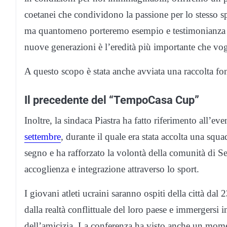
coetanei che condividono la passione per lo stesso s
ma quantomeno porteremo esempio e testimonianza di u
nuove generazioni è l’eredità più importante che vog
A questo scopo è stata anche avviata una raccolta fon
Il precedente del “TempoCasa Cup”
Inoltre, la sindaca Piastra ha fatto riferimento all’eve
settembre
, durante il quale era stata accolta una squa
segno e ha rafforzato la volontà della comunità di Se
accoglienza e integrazione attraverso lo sport.
I giovani atleti ucraini saranno ospiti della città da
dalla realtà conflittuale del loro paese e immergersi 
dell’amicizia. La conferenza ha visto anche un mome