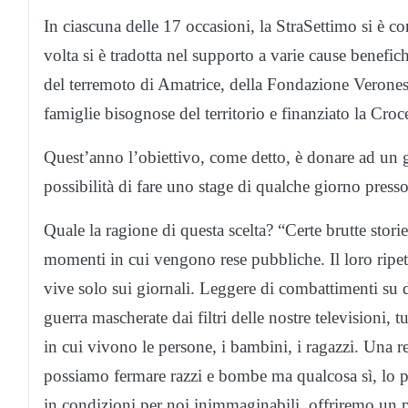
In ciascuna delle 17 occasioni, la StraSettimo si è con
volta si è tradotta nel supporto a varie cause benefic
del terremoto di Amatrice, della Fondazione Verones
famiglie bisognose del territorio e finanziato la Croc
Quest’anno l’obiettivo, come detto, è donare ad un gr
possibilità di fare uno stage di qualche giorno presso
Quale la ragione di questa scelta? “Certe brutte stori
momenti in cui vengono rese pubbliche. Il loro ripet
vive solo sui giornali. Leggere di combattimenti su
guerra mascherate dai filtri delle nostre televisioni, 
in cui vivono le persone, i bambini, i ragazzi. Una
possiamo fermare razzi e bombe ma qualcosa sì, lo po
in condizioni per noi inimmaginabili, offriremo un p