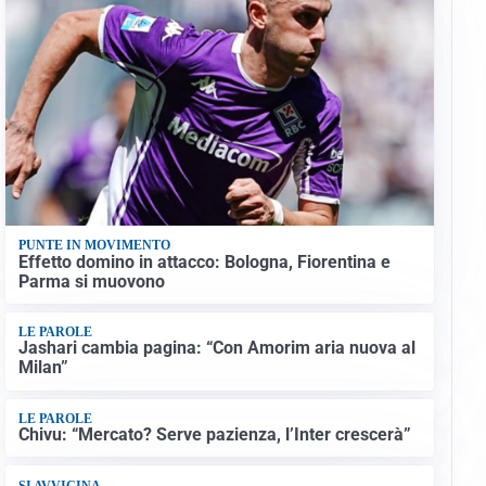
PUNTE IN MOVIMENTO
Effetto domino in attacco: Bologna, Fiorentina e
Parma si muovono
LE PAROLE
Jashari cambia pagina: “Con Amorim aria nuova al
Milan”
LE PAROLE
Chivu: “Mercato? Serve pazienza, l’Inter crescerà”
SI AVVICINA