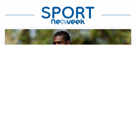
AMICHEVOLI
Milan, altro test per Amorim: le possibili scelte per il
Chelsea