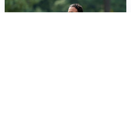
LE PAROLE
Milan, Amorim: “Sapevamo delle difficoltà, faremo
delle scelte”
LE PAROLE
Juventus, Spalletti soddisfatto: “I nuovi? Li ho visti
molto bene”
AMICHEVOLI
Il Milan crolla contro il Chelsea: 3-0 e prima sconfitta