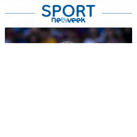
MOTIVATO
Douglas Luiz dice no all’Everton e punta sulla
Juventus
RIENTRO A RILENTO