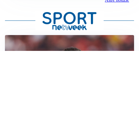
AFFARE IN CHIUSURA
Barcellona, colpo Rodri: battuto il Real Madrid