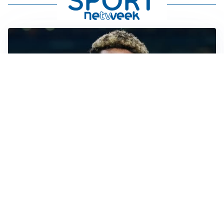
MERCATO JUVE
La Juve accelera per Suzuki e Lucumi, lo United apre
per Zirkzee
MERCATO MILAN
Milan, il mercato aspetta la svolta